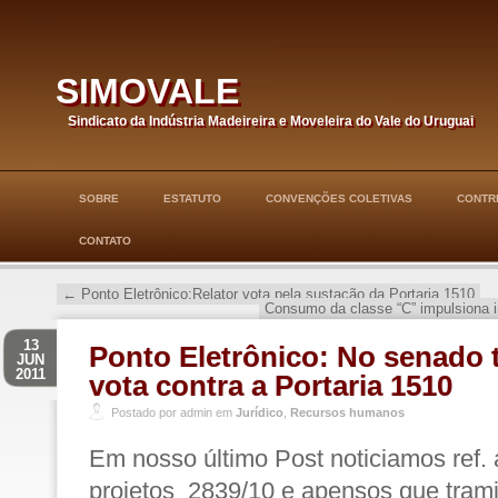
simovale
Sindicato da Indústria Madeireira e Moveleira do Vale do Uruguai
SOBRE
ESTATUTO
CONVENÇÕES COLETIVAS
CONTRI
CONTATO
←
Ponto Eletrônico:Relator vota pela sustação da Portaria 1510
Consumo da classe “C” impulsiona 
13
Ponto Eletrônico: No senado 
JUN
2011
vota contra a Portaria 1510
Postado por admin em
Jurídico
,
Recursos humanos
Em nosso último Post noticiamos ref.
projetos 2839/10 e apensos que tra