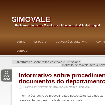
simovale
Sindicato da Indústria Madeireira e Moveleira do Vale do Uruguai
SOBRE
ESTATUTO
CONVENÇÕES COLETIVAS
CONTRI
CONTATO
←
Informativo sobre férias coletivas e 13º salário
Indústria de móveis será a no
20
Informativo sobre procedime
NOV
2012
documentos do departamento
Postado por simovale em
Recursos humanos
,
simovale
Informações sobre os procedimentos necessários para que as 
férias venha ser preenchida da maneira correta.