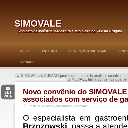
simovale
Sindicato da Indústria Madeireira e Moveleira do Vale do Uruguai
SOBRE
ESTATUTO
CONVENÇÕES COLETIVAS
CONTRI
CONTATO
←
SIMOVALE e ABIMAQ promovem curso de análise, crédito e co
SIMOVALE firma convênios que ben
05
Novo convênio do SIMOVALE 
SET
2016
associados com serviço de ga
Postado por admin em
amoesc
,
simovale
O especialista em gastroen
Brzozowski
, passa a atende