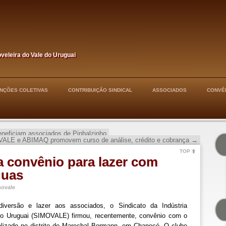
oveleira do Vale do Uruguai
NÇÕES COLETIVAS
CONTRIBUIÇÃO SINDICAL
ASSOCIADOS
CONVÊ
eficiam associados de Pinhalzinho
ALE e ABIMAQ promovem curso de análise, crédito e cobrança
→
TOP
 convênio para lazer com
guas
movale
diversão e lazer aos associados, o Sindicato da Indústria
 do Uruguai (SIMOVALE) firmou, recentemente, convênio com o
alizado no distrito de Marechal Bormann, em Chapecó. O clube