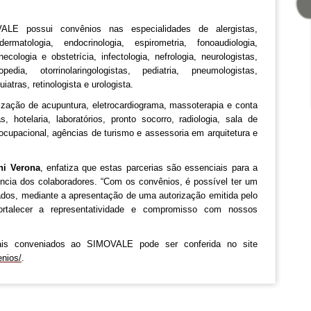
E possui convênios nas especialidades de alergistas,
dermatologia, endocrinologia, espirometria, fonoaudiologia,
inecologia e obstetrícia, infectologia, nefrologia, neurologistas,
opedia, otorrinolaringologistas, pediatria, pneumologistas,
atras, retinologista e urologista.
ização de acupuntura, eletrocardiograma, massoterapia e conta
 hotelaria, laboratórios, pronto socorro, radiologia, sala de
cupacional, agências de turismo e assessoria em arquitetura e
ni Verona
, enfatiza que estas parcerias são essenciais para a
cia dos colaboradores. “Com os convênios, é possível ter um
tados, mediante a apresentação de uma autorização emitida pelo
rtalecer a representatividade e compromisso com nossos
nais conveniados ao SIMOVALE pode ser conferida no site
nios/
.