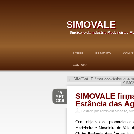
simovale
Sindicato da Indústria Madeireira e M
SOBRE
ESTATUTO
CONVE
CONTATO
←
SIMOVALE firma convênios que ben
SIMOV
19
SIMOVALE firma
SET
2016
Estância das Á
Postado por admin em
amoesc
,
si
Com objetivo de proporcionar 
Madeireira e Moveleira do Vale
Clube Estância das Águas
, loc