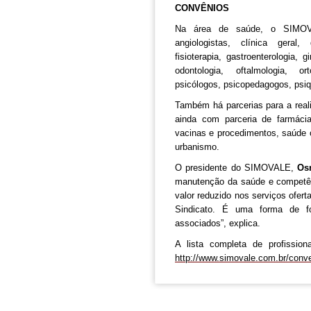
CONVÊNIOS
Na área de saúde, o SIMOVAL
angiologistas, clínica geral, 
fisioterapia, gastroenterologia, g
odontologia, oftalmologia, ort
psicólogos, psicopedagogos, psiqui
Também há parcerias para a real
ainda com parceria de farmácias,
vacinas e procedimentos, saúde o
urbanismo.
O presidente do SIMOVALE,
Os
manutenção da saúde e competên
valor reduzido nos serviços ofer
Sindicato. É uma forma de fo
associados”, explica.
A lista completa de profissio
http://www.simovale.com.br/
conve