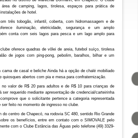
 área de camping, lagos, tirolesa, espaços para prática de
instalações de hotel.
com três tobogãs, infantil, coberta, com hidromassagem e de
erece iluminação, eletricidade, segurança e um amplo
mbém conta com seis lagos para pesca e um lago amplo para
lube oferece quadras de vôlei de areia, futebol suíço, tirolesa
alão de jogos com ping-pong, pebolim, baralhos, bilhar e um
m cama de casal e beliche Ainda há a opção de chalé mobiliado
e quiosques abertos com pia e mesa para confraternização.
 no valor de R$ 20 para adultos e de R$ 10 para crianças de
á ser requerido mediante apresentação de credencial/carteirinha
comprove que o solicitante pertence a categoria representada
 ser feito no momento de ingresso no clube.
m do centro de Chapecó, na rodovia SC 480, sentido Rio Grande
sobre os benefícios, entre em contato com o SIMOVALE pelo
amente com o Clube Estância das Águas pelo telefone (49) 3329-