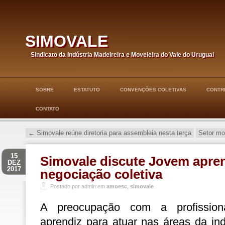
simovale
Sindicato da Indústria Madeireira e Moveleira do Vale do Uruguai
SOBRE
ESTATUTO
CONVENÇÕES COLETIVAS
CONTRI
CONTATO
←
Simovale reúne diretoria para assembleia nesta terça
Setor mo
15
Simovale discute Jovem apren
DEZ
2017
negociação coletiva
Postado por admin em
amoesc
,
simovale
A preocupação com a profission
aprendiz para atuar nas áreas da ind