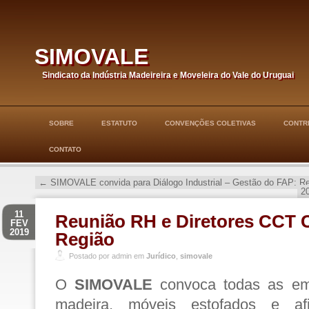
simovale
Sindicato da Indústria Madeireira e Moveleira do Vale do Uruguai
SOBRE
ESTATUTO
CONVENÇÕES COLETIVAS
CONTRI
CONTATO
←
SIMOVALE convida para Diálogo Industrial – Gestão do FAP: 
2
11
Reunião RH e Diretores CCT 
FEV
2019
Região
Postado por admin em
Jurídico
,
simovale
O
SIMOVALE
convoca todas as em
madeira, móveis estofados e a