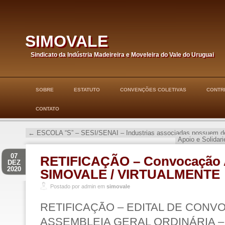
simovale
Sindicato da Indústria Madeireira e Moveleira do Vale do Uruguai
SOBRE
ESTATUTO
CONVENÇÕES COLETIVAS
CONTRI
CONTATO
←
ESCOLA “S” – SESI/SENAI – Industrias associadas possuem d
Apoio e Solida
07
RETIFICAÇÃO – Convocação 
DEZ
2020
SIMOVALE / VIRTUALMENTE
Postado por admin em
simovale
RETIFICAÇÃO – EDITAL DE CONV
ASSEMBLEIA GERAL ORDINÁRIA – 