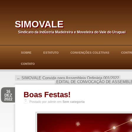
simovale
Sindicato da Indústria Madeireira e Moveleira do Vale do Uruguai
SOBRE
ESTATUTO
CONVENÇÕES COLETIVAS
CONTRI
CONTATO
←
SIMOVALE Convida para Assembleia Ordinária 001/2022
EDITAL DE CONVOCAÇÃO DE ASSEMBL
16
Boas Festas!
DEZ
2022
Postado por admin em
Sem categoria