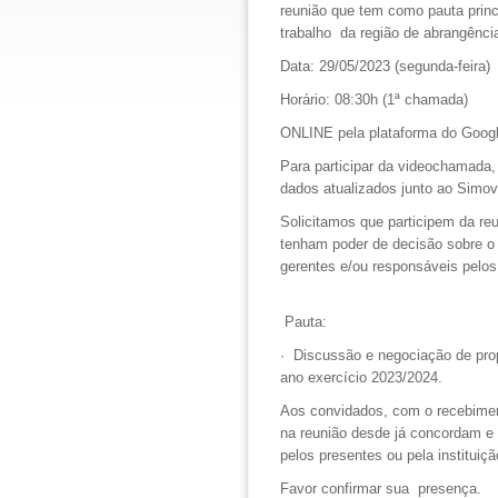
reunião que tem como pauta princ
trabalho da região de abrangênc
Data:
29/05/2023 (segunda-feira)
Horário:
08:30h
(1ª chamada)
ONLINE pela plataforma do Goog
Para participar da videochamada,
dados atualizados junto ao Simo
Solicitamos que participem da re
tenham poder de decisão sobre o re
gerentes e/ou responsáveis pelo
Pauta:
· Discussão e negociação de prop
ano exercício 2023/2024.
Aos convidados, com o recebimen
na reunião desde já concordam e
pelos presentes ou pela instituiçã
Favor confirmar sua presença.