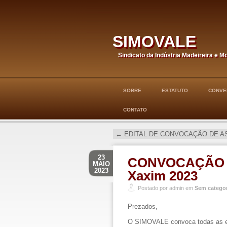
simovale
Sindicato da Indústria Madeireira e M
SOBRE
ESTATUTO
CONVE
CONTATO
←
EDITAL DE CONVOCAÇÃO DE AS
23
CONVOCAÇÃO N
MAIO
2023
Xaxim 2023
Postado por admin em
Sem categor
Prezados,
O
SIMOVALE
convoca todas as e