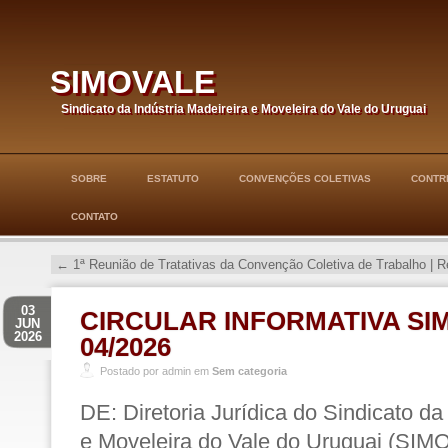
simovale
Sindicato da Indústria Madeireira e Moveleira do Vale do Uruguai
SOBRE
ESTATUTO
CONVENÇÕES COLETIVAS
CONTRI
CONTATO
←
1ª Reunião de Tratativas da Convenção Coletiva de Trabalho | 
03
CIRCULAR INFORMATIVA SI
JUN
2026
04/2026
Postado por admin em
Sem categoria
DE: Diretoria Jurídica do Sindicato da
e Moveleira do Vale do Uruguai (SI