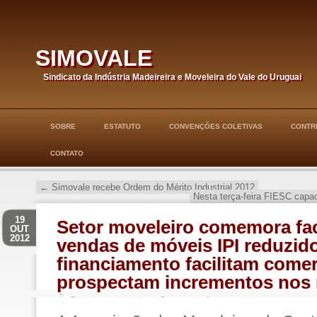
simovale
Sindicato da Indústria Madeireira e Moveleira do Vale do Uruguai
SOBRE
ESTATUTO
CONVENÇÕES COLETIVAS
CONTRI
CONTATO
←
Simovale recebe Ordem do Mérito Industrial 2012
Nesta terça-feira FIESC capa
19
Setor moveleiro comemora fac
OUT
2012
vendas de móveis IPI reduzido
financiamento facilitam comer
prospectam incrementos nos
Postado por simovale em
Sem categoria