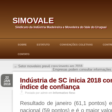
simovale
Sindicato da Indústria Madeireira e Moveleira do Vale do Uruguai
SOBRE
ESTATUTO
CONVENÇÕES COLETIVAS
CONTRI
CONTATO
←
Setor moveleiro prevê crescimento em 2018
Empresas podem consultar informações d
22
Indústria de SC inicia 2018 c
JAN
2018
índice de confiança
Postado por admin em
Informativo fiesc
Resultado de janeiro (61,1 pontos) 
nacional (59 pontos) e é o maior val