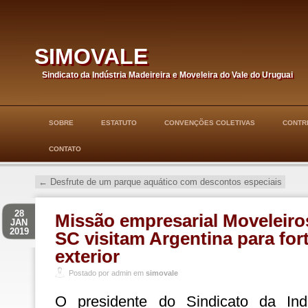
simovale
Sindicato da Indústria Madeireira e Moveleira do Vale do Uruguai
SOBRE
ESTATUTO
CONVENÇÕES COLETIVAS
CONTRI
CONTATO
←
Desfrute de um parque aquático com descontos especiais
28
Missão empresarial Moveleiro
JAN
2019
SC visitam Argentina para for
exterior
Postado por admin em
simovale
O presidente do Sindicato da Indú