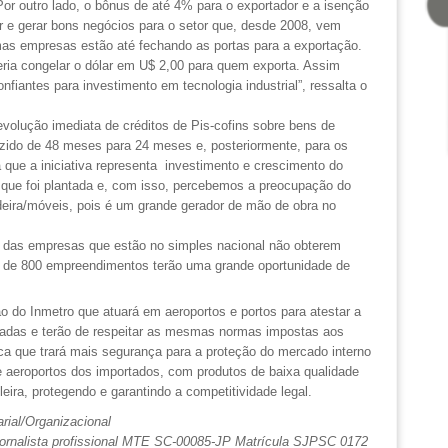
Por outro lado, o bônus de até 4% para o exportador e a isenção
r e gerar bons negócios para o setor que, desde 2008, vem
mas empresas estão até fechando as portas para a exportação.
 seria congelar o dólar em U$ 2,00 para quem exporta. Assim
nfiantes para investimento em tecnologia industrial”, ressalta o
volução imediata de créditos de Pis-cofins sobre bens de
duzido de 48 meses para 24 meses e, posteriormente, para os
 que a iniciativa representa investimento e crescimento do
 que foi plantada e, com isso, percebemos a preocupação do
eira/móveis, pois é um grande gerador de mão de obra no
r das empresas que estão no simples nacional não obterem
al de 800 empreendimentos terão uma grande oportunidade de
 do Inmetro que atuará em aeroportos e portos para atestar a
tadas e terão de respeitar as mesmas normas impostas aos
ca que trará mais segurança para a proteção do mercado interno
 e aeroportos dos importados, com produtos de baixa qualidade
leira, protegendo e garantindo a competitividade legal.
ial/Organizacional
rnalista profissional MTE SC-00085-JP Matrícula SJPSC 0172