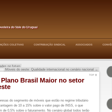
oveleira do Vale do Uruguai
NÇÕES COLETIVAS
CONTRIBUIÇÃO SINDICAL
ASSOCIADOS
CONVÊ
ades no futuro
Móveis do oeste: Qualidade internacional no cenário nacional
→
TOP
Plano Brasil Maior no setor
este
resas do segmento de móveis que estão no regime tributário
 vantagem de 10 a 15% sobre o valor pago de INSS, o que
 de 0,5% sobre o faturamento. No cenário global todos terão