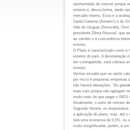
oportunidade de crescer porque 
externo e, dessa forma, darão o
mercado interno. Essa é a avalia
Santa Catarina (Amoesc) e do Sin
Vale do Uruguai (Simovale),
Osni
presidente Dilma Roussef, que re
ao câmbio e à concorrência intern
móveis.
O Plano é caracterizado como a no
exterior do país. A desoneração é p
em contrapartida, será cobrará u
móveis.
Verona ressalta que no oeste ca
por micro e pequenas empresas q
não haverá alterações. “As grand
mais caro porque não agregam mu
muito mais do que pagar o INSS s
Atualmente, o setor de móveis do
Segundo Verona, os empresários 
a aplicação do plano, mas, até 
terá uma economia de 0,5%, ou s
muito insignificante, porém, é 