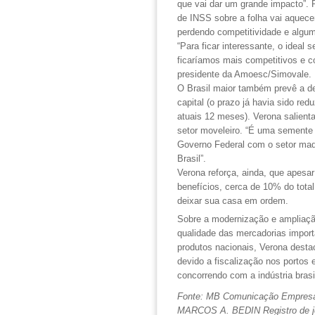
que vai dar um grande impacto”. 
de INSS sobre a folha vai aquece
perdendo competitividade e algu
“Para ficar interessante, o ideal
ficaríamos mais competitivos e co
presidente da Amoesc/Simovale.
O Brasil maior também prevê a de
capital (o prazo já havia sido re
atuais 12 meses). Verona salienta
setor moveleiro. “É uma semente
Governo Federal com o setor mad
Brasil”.
Verona reforça, ainda, que apesa
benefícios, cerca de 10% do tot
deixar sua casa em ordem.
Sobre a modernização e ampliação
qualidade das mercadorias impor
produtos nacionais, Verona desta
devido a fiscalização nos portos
concorrendo com a indústria brasi
Fonte: MB Comunicação Empresar
MARCOS A. BEDIN Registro de jo