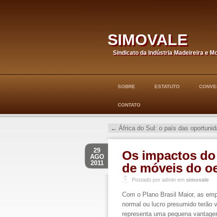
simovale
Sindicato da Indústria Madeireira e M
SOBRE
ESTATUTO
CONVE
CONTATO
←
África do Sul: o país das oportunid
29
Os impactos do 
AGO
2011
de móveis do o
Postado por admin em
simovale
Com o Plano Brasil Maior, as emp
normal ou lucro presumido terão
representa uma pequena vantagem