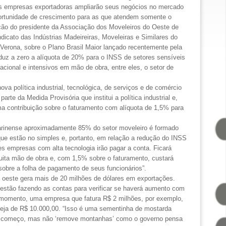
as empresas exportadoras ampliarão seus negócios no mercado
portunidade de crescimento para as que atendem somente o
ção do presidente da Associação dos Moveleiros do Oeste de
dicato das Indústrias Madeireiras, Moveleiras e Similares do
 Verona,
sobre o Plano Brasil Maior lançado recentemente pela
duz a zero a alíquota de 20% para o INSS de setores sensíveis
acional e intensivos em mão de obra, entre eles, o setor de
va política industrial, tecnológica, de serviços e de comércio
arte da Medida Provisória que institui a política industrial e,
ma contribuição sobre o faturamento com alíquota de 1,5% para
tarinense aproximadamente 85% do setor moveleiro é formado
ue estão no simples e, portanto, em relação a redução do INSS
es empresas com alta tecnologia irão pagar a conta. Ficará
ita mão de obra e, com 1,5% sobre o faturamento, custará
obre a folha de pagamento de seus funcionários”.
 oeste gera mais de 20 milhões de dólares em exportações.
estão fazendo as contas para verificar se haverá aumento com
o momento, uma empresa que fatura R$ 2 milhões, por exemplo,
eja de R$ 10.000,00. “Isso é uma sementinha de mostarda
um começo, mas não ‘remove montanhas’ como o governo pensa