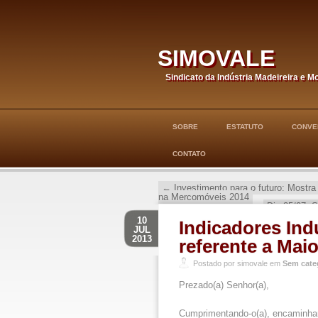
simovale
Sindicato da Indústria Madeireira e M
SOBRE
ESTATUTO
CONVE
CONTATO
←
Investimento para o futuro: Mostra
na Mercomóveis 2014
Dia 25/07: 
10
Indicadores Ind
JUL
2013
referente a Mai
Postado por simovale em
Sem cate
Prezado(a) Senhor(a),
Cumprimentando-o(a), encaminhamo