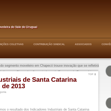
oveleira do Vale do Uruguai
NÇÕES COLETIVAS
CONTRIBUIÇÃO SINDICAL
ASSOCIADOS
CONVÊ
 do segmento moveleiro em Chapecó trouxe inovação que se refletirá
Sinduscon e Simovale são apoiadores do Encontro do Empresário
→
TOP
ustriais de Santa Catarina
o de 2013
goria
s o resultado dos Indicadores Industriais de Santa Catarina