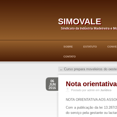
simovale
Sindicato da Indústria Madeireira e M
SOBRE
ESTATUTO
CONVE
CONTATO
←
Curso prepara moveleiros do oeste 
06
Nota orientativa
JUN
2016
Postado por admin em
Jurídico
NOTA ORIENTATIVA AOS ASSO
Com a publicação da lei 13.287/20
do serviço pela gestante ou lacta