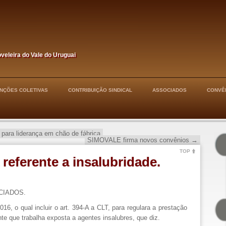
oveleira do Vale do Uruguai
NÇÕES COLETIVAS
CONTRIBUIÇÃO SINDICAL
ASSOCIADOS
CONVÊ
para liderança em chão de fábrica
SIMOVALE firma novos convênios
→
TOP
 referente a insalubridade.
CIADOS.
16, o qual incluir o art. 394-A a CLT, para regulara a prestação
nte que trabalha exposta a agentes insalubres, que diz.